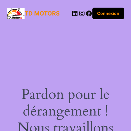
LinkedIn
Instagram
Facebook
TD MOTORS
Connexion
Pardon pour le
dérangement !
Nous travaillons